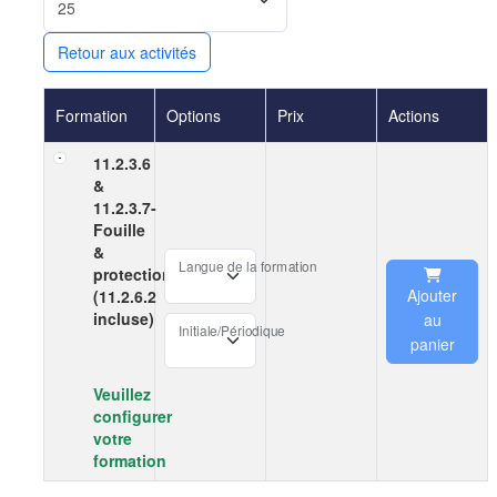
Retour aux activités
Formation
Options
Prix
Actions
11.2.3.6
&
11.2.3.7-
Fouille
&
Langue de la formation
protection
Ajouter
(11.2.6.2
incluse)
au
Initiale/Périodique
panier
Veuillez
configurer
votre
formation