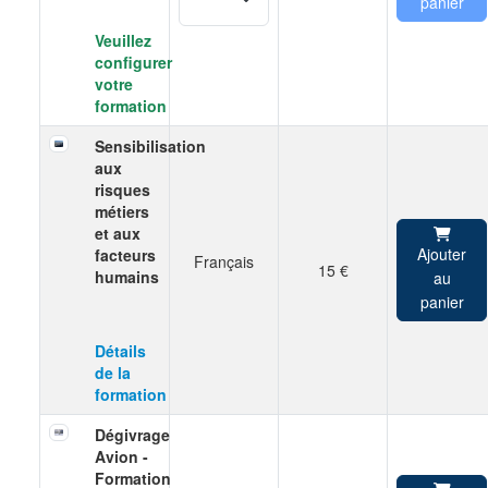
panier
Veuillez
configurer
votre
formation
Sensibilisation
aux
risques
métiers
et aux
Ajouter
facteurs
Français
15 €
humains
au
panier
Détails
de la
formation
Dégivrage
Avion -
Formation