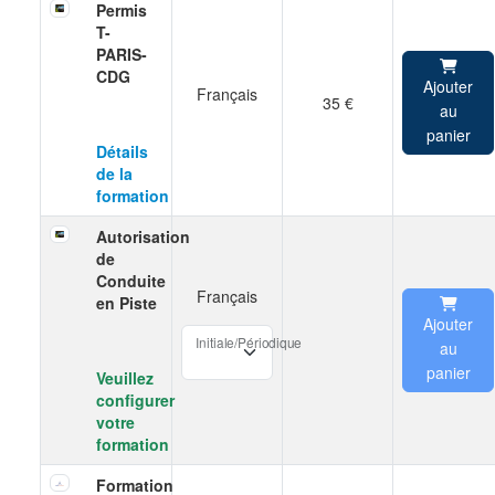
Permis
T-
PARIS-
CDG
Ajouter
Français
35 €
au
panier
Détails
de la
formation
Autorisation
de
Conduite
Français
en Piste
Ajouter
Initiale/Périodique
au
panier
Veuillez
configurer
votre
formation
Formation