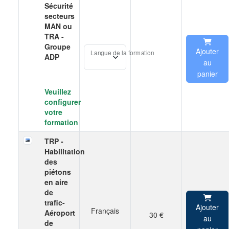
Sécurité
secteurs
MAN ou
TRA -
Groupe
Ajouter
Langue de la formation
ADP
au
panier
Veuillez
configurer
votre
formation
TRP -
Habilitation
des
piétons
en aire
de
trafic-
Ajouter
Français
Aéroport
30 €
au
de