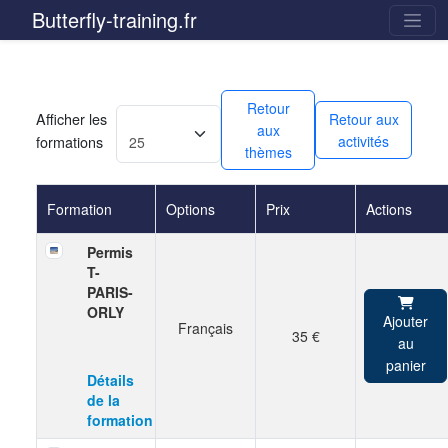
Butterfly-training.fr
Retour
Afficher les
Retour aux
aux
formations
activités
thèmes
Formation
Options
Prix
Actions
Permis
T-
PARIS-
ORLY
Ajouter
Français
35 €
au
panier
Détails
de la
formation