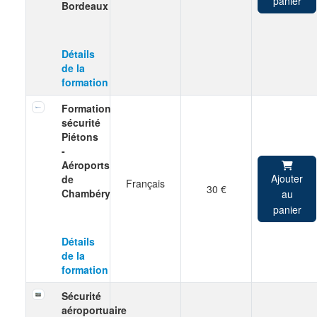
panier
Bordeaux
Détails
de la
formation
Formation
sécurité
Piétons
-
Aéroports
Ajouter
de
Français
30 €
Chambéry
au
panier
Détails
de la
formation
Sécurité
aéroportuaire