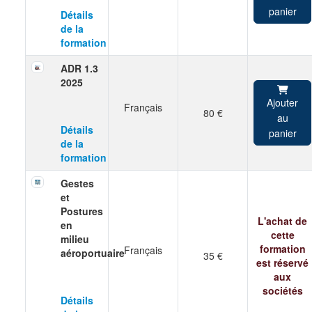
panier
Détails
de la
formation
ADR 1.3
2025
Ajouter
Français
80 €
au
Détails
panier
de la
formation
Gestes
et
Postures
L'achat de
en
cette
milieu
formation
Français
aéroportuaire
35 €
est réservé
aux
sociétés
Détails